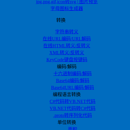
jpg,png,gif,icon转svg | 图片预览
字母图标生成器
转换
字符串转义
在线URL编码/URL解码
在线HTML转义/反转义
XML转义/反转义
KeyCode键盘按键码
编码/解码
十六进制编码/解码
Base64编码/解码
Base64URL编码/解码
编程语言转换
C#代码转VB.NET代码
VB.NET代码转C#代码
.proto转序列化代码
单位转换
面积