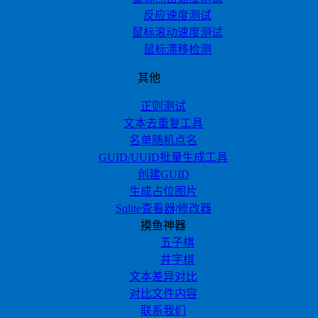
反应速度测试
鼠标滚动速度测试
鼠标漂移检测
其他
正则测试
文本去重复工具
名单随机点名
GUID/UUID批量生成工具
创建GUID
生成占位图片
Sqlite查看器|修改器
摸鱼神器
五子棋
井字棋
文本差异对比
对比文件内容
联系我们