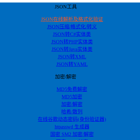
JSON工具
JSON在线解析及格式化验证
JSON压缩/格式化/转义
JSON转C#实体类
JSON转PHP实体类
JSON转Java实体类
JSON转XML
JSON转YAML
加密/解密
MD5免费解密
MD5加密
加密/解密
哈希/散列
在线谷歌动态密码(身份验证器)
htpasswd 生成器
国密 SM2 加密/解密