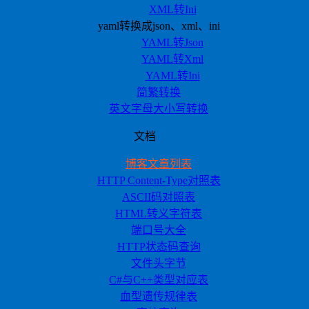
XML转Ini
yaml转换成json、xml、ini
YAML转Json
YAML转Xml
YAML转Ini
简繁转换
英文字母大小写转换
文档
博客文章列表
HTTP Content-Type对照表
ASCII码对照表
HTML转义字符表
端口号大全
HTTP状态码查询
文件头字节
C#与C++类型对应表
血型遗传规律表