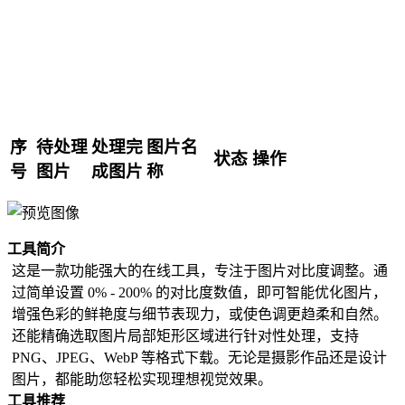
亮度调整
色调调整
饱和度调整
棕褐色调滤镜
彩虹滤镜
反相/反色
图像特效处理
序
待处理
处理完
图片名
图片等比例放大
状态
操作
号
图片
成图片
称
图片尺寸缩小
图像灰度
图片批量复制
图片水平翻转
工具简介
图像垂直翻转
这是一款功能强大的在线工具，专注于图片对比度调整。通
图像方向调整
过简单设置 0% - 200% 的对比度数值，即可智能优化图片，
图片添加边框
增强色彩的鲜艳度与细节表现力，或使色调更趋柔和自然。
证件照尺寸修改
还能精确选取图片局部矩形区域进行针对性处理，支持
黑白版画
PNG、JPEG、WebP 等格式下载。无论是摄影作品还是设计
图片圆角
图片，都能助您轻松实现理想视觉效果。
PNG反向抠图
工具推荐