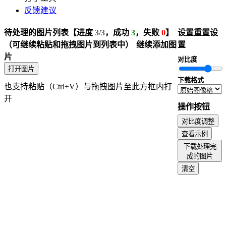
批量修改图片颜色
反馈建议
批量图片色彩调整
批量图片添加噪声
待处理的图片列表
【进度
3/3
，成功
3
，失败
0
】
设置
重置设
批量JPG转PNG
（可继续粘贴和拖拽图片到列表中）
继续添加图
置
WebP转PNG
片
对比度
批量PNG转WebP
打开图片
图片配色提取
下载格式
也支持粘贴（Ctrl+V）与拖拽图片至此方框内打
批量颜色通道提取
开
图片质量调整
操作按钮
批量尺寸调整
对比度调整
图片旋转
查看示例
批量调整图片倾斜度
下载处理完
图片添加背景
成的图片
添加马赛克
清空
图像模糊处理
图像锐化
图片亮度调整
对比度调整