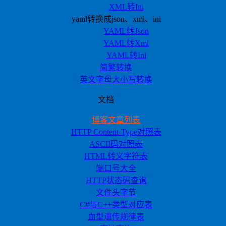
XML转Ini
yaml转换成json、xml、ini
YAML转Json
YAML转Xml
YAML转Ini
简繁转换
英文字母大小写转换
文档
博客文章列表
HTTP Content-Type对照表
ASCII码对照表
HTML转义字符表
端口号大全
HTTP状态码查询
文件头字节
C#与C++类型对应表
血型遗传规律表