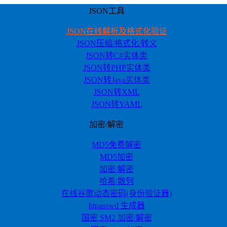
JSON工具
JSON在线解析及格式化验证
JSON压缩/格式化/转义
JSON转C#实体类
JSON转PHP实体类
JSON转Java实体类
JSON转XML
JSON转YAML
加密/解密
MD5免费解密
MD5加密
加密/解密
哈希/散列
在线谷歌动态密码(身份验证器)
htpasswd 生成器
国密 SM2 加密/解密