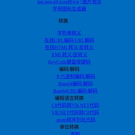
jpg,png,gif,icon转svg | 图片预览
字母图标生成器
转换
字符串转义
在线URL编码/URL解码
在线HTML转义/反转义
XML转义/反转义
KeyCode键盘按键码
编码/解码
十六进制编码/解码
Base64编码/解码
Base64URL编码/解码
编程语言转换
C#代码转VB.NET代码
VB.NET代码转C#代码
.proto转序列化代码
单位转换
面积