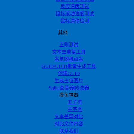
反应速度测试
鼠标滚动速度测试
鼠标漂移检测
其他
正则测试
文本去重复工具
名单随机点名
GUID/UUID批量生成工具
创建GUID
生成占位图片
Sqlite查看器|修改器
摸鱼神器
五子棋
井字棋
文本差异对比
对比文件内容
联系我们