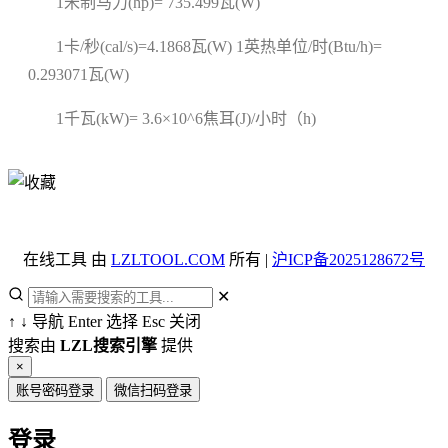
1米制马力(hp)= 735.499瓦(W)
1卡/秒(cal/s)=4.1868瓦(W) 1英热单位/时(Btu/h)=
0.293071瓦(W)
1千瓦(kW)= 3.6×10^6焦耳(J)/小时（h)
在线工具 由
LZLTOOL.COM
所有 |
沪ICP备2025128672号
✕
↑
↓
导航
Enter
选择
Esc
关闭
搜索由
LZL搜索引擎
提供
×
账号密码登录
微信扫码登录
登录