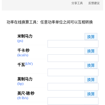
长度
分享工具
反馈建议
面积
体积
热量
功率在线换算工具：任意功率单位之间可以互相转换
功率
压力
米制马力
温度
(ps)
密度
力
千卡/秒
时间
(kcal/s)
速度
(kW)
千瓦
角度
轮胎胎压打气计算器
英制马力
(hp)
英尺·磅/秒
(ft·lb/s)