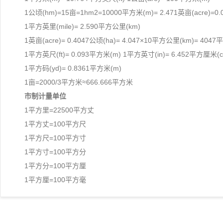
1公顷(hm)=15亩=1hm2=10000平方米(m)= 2.471英亩(ac
1平方英里(mile)= 2.590平方公里(km)
1英亩(acre)= 0.4047公顷(ha)= 4.047×10平方公里(km)= 4047
1平方英尺(ft)= 0.093平方米(m) 1平方英寸(in)= 6.452平方厘米(c
1平方码(yd)= 0.8361平方米(m)
1亩=2000/3平方米≈666.666平方米
市制计量单位
1平方里=22500平方丈
1平方丈=100平方尺
1平方尺=100平方寸
1平方寸=100平方分
1平方分=100平方厘
1平方厘=100平方毫