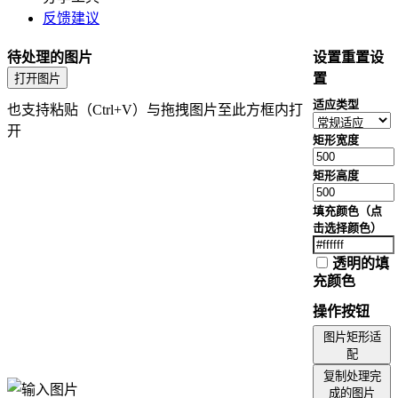
调节图片透明度
反馈建议
图片添加噪声
PNG转JPG
待处理的图片
设置
重置设
JPG转PNG
置
打开图片
WebP转PNG
适应类型
也支持粘贴（Ctrl+V）与拖拽图片至此方框内打
PNG转WebP
开
颜色提取
矩形宽度
图片配色提取
颜色通道提取
矩形高度
图片质量调整
填充颜色（点
尺寸调整
击选择颜色）
图片旋转
图片裁剪
透明的填
充颜色
调整图片倾斜度
图片等比缩放裁剪
操作按钮
图片加水印
图片矩形适
图片矩形适配
配
复制处理完
图片添加背景
成的图片