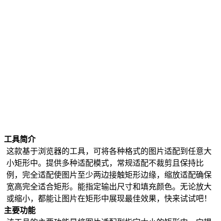
图像方向调整
隐藏敏感信息
图片添加边框
WIFI二维码生成器
纯色图片
证件照尺寸修改
二维码提取
文字转图片
图片智能压缩
仿制图章
图标批量生成
黑白版画
工具简介
图片圆角
这款基于浏览器的工具，可将各种格式的图片适配到任意大
PNG反向抠图
小矩形中。提供多种适配模式，常规适配不裁剪且保持比
图片水印平铺
例，完全适配使图片至少两边接触矩形边缘，缩放适配确保
透明图像查看
宽高完全适合矩形。能指定输出尺寸和填充颜色。无论放大
生成邮箱地址图片
或缩小，都能让图片在矩形中展现最佳效果，快来试试吧！
透明图形蒙版生成
主要功能
图片编辑