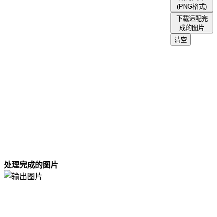
坐标拾取
(PNG格式)
添加马赛克
下载适配完
图像模糊处理
成的图片
图像锐化
清空
图片亮度调整
对比度调整
亮度调整
色调调整
饱和度调整
棕褐色调滤镜
彩虹滤镜
反相/反色
图像特效处理
图片等比例放大
图片尺寸缩小
处理完成的图片
图像灰度
图片批量复制
图片水平翻转
图像垂直翻转