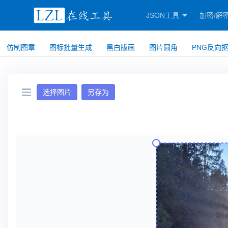
JSON工具
加密/解
仿制图章
图标批量生成
黑白版画
图片圆角
PNG反向
选择图片
另存为