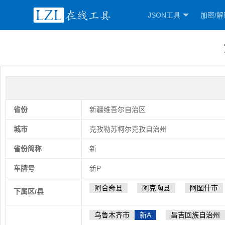
JSON工具
加密/解
省份
新疆维吾尔自治区
城市
克孜勒苏柯尔克孜自治州
省份简称
新
车牌号
新P
阿合奇县
阿克陶县
阿图什市
下属区/县
乌鲁木齐市
新A
昌吉回族自治州