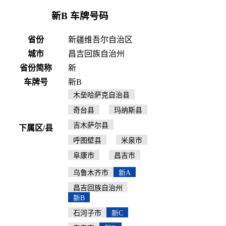
新B 车牌号码
省份
新疆维吾尔自治区
城市
昌吉回族自治州
省份简称
新
车牌号
新B
木垒哈萨克自治县
奇台县
玛纳斯县
吉木萨尔县
下属区/县
呼图壁县
米泉市
阜康市
昌吉市
乌鲁木齐市
新A
昌吉回族自治州
新B
石河子市
新C