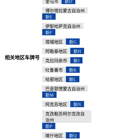
奎屯市
新D
博尔塔拉蒙古自治州
新E
伊犁哈萨克自治州
新F
塔城地区
新G
阿勒泰地区
新H
相关地区车牌号
克拉玛依市
新J
吐鲁番市
新K
哈密地区
新L
巴音郭愣蒙古自治州
新M
阿克苏地区
新N
克孜勒苏柯尔克孜自
治州
新P
喀什地区
新Q